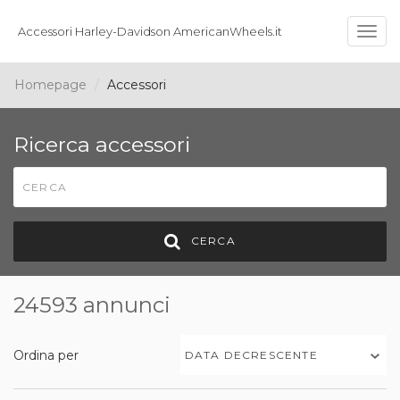
Accessori Harley-Davidson AmericanWheels.it
Togg
navig
Homepage
Accessori
Ricerca accessori
CERCA
24593 annunci
Ordina per
DATA DECRESCENTE