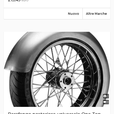
euro
Nuovo
Altre Marche
1
0