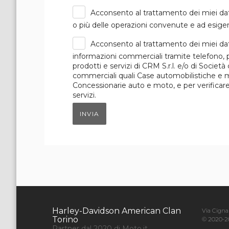
Acconsento al trattamento dei miei dat
o più delle operazioni convenute e ad esigen
Acconsento al trattamento dei miei dat
informazioni commerciali tramite telefono, p
prodotti e servizi di CRM S.r.l. e/o di Società
commerciali quali Case automobilistiche e mot
Concessionarie auto e moto, e per verificare i
servizi.
INVIA
Harley-Davidson American Clan
Via Cigna 
Torino
© 2020-20
Partner dal 2020 di Moto.it