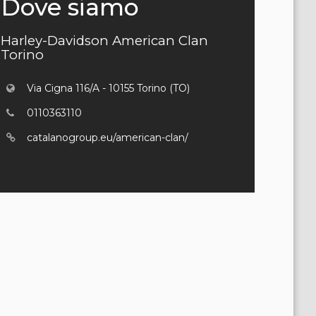
Dove siamo
Harley-Davidson American Clan
Torino
Via Cigna 116/A - 10155 Torino (TO)
0110363110
catalanogroup.eu/american-clan/