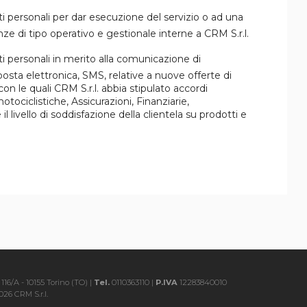
i personali per dar esecuzione del servizio o ad una
ze di tipo operativo e gestionale interne a CRM S.r.l.
i personali in merito alla comunicazione di
osta elettronica, SMS, relative a nuove offerte di
 con le quali CRM S.r.l. abbia stipulato accordi
ociclistiche, Assicurazioni, Finanziarie,
l livello di soddisfazione della clientela su prodotti e
116/A - 10155 Torino (TO) |
Tel.
0110363110 |
P.IVA
12283840010
26 CRM S.r.l.