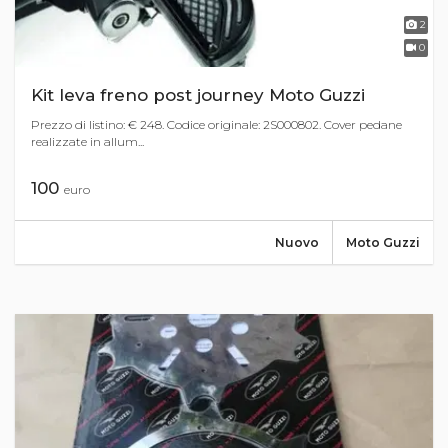
2
0
Kit leva freno post journey Moto Guzzi
Prezzo di listino: € 248. Codice originale: 2S000802. Cover pedane
realizzate in allum...
100
euro
Nuovo
Moto Guzzi