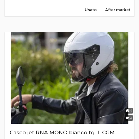
Usato
After market
4
0
Casco jet RNA MONO bianco tg. L CGM