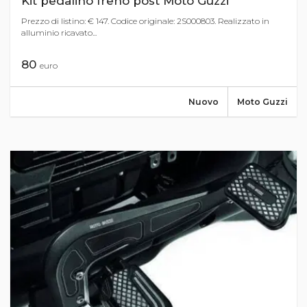
Kit pedalino freno post Moto Guzzi
Prezzo di listino: € 147. Codice originale: 2S000803. Realizzato in
alluminio ricavato...
80
euro
Nuovo
Moto Guzzi