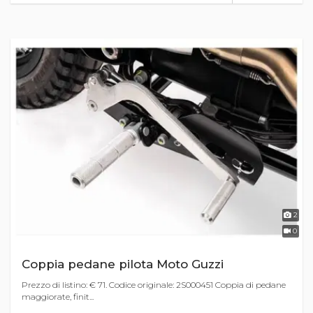
2
0
Coppia pedane pilota Moto Guzzi
Prezzo di listino: € 71. Codice originale: 2S000451 Coppia di pedane
maggiorate, finit...