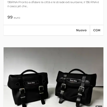
136RNA Pronto a sfidare la città e le strade extraurbane, il 136 RNA è
il casco jet che...
99
euro
Nuovo
CGM