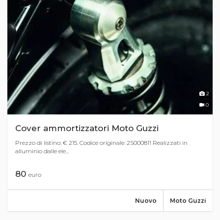
2
0
Cover ammortizzatori Moto Guzzi
Prezzo di listino: € 215. Codice originale: 2S000811 Realizzati in
alluminio dalle ele...
80
euro
Nuovo
Moto Guzzi