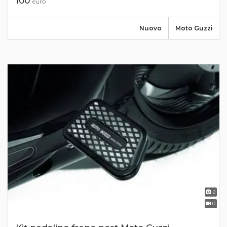
100
euro
Nuovo
Moto Guzzi
2
0