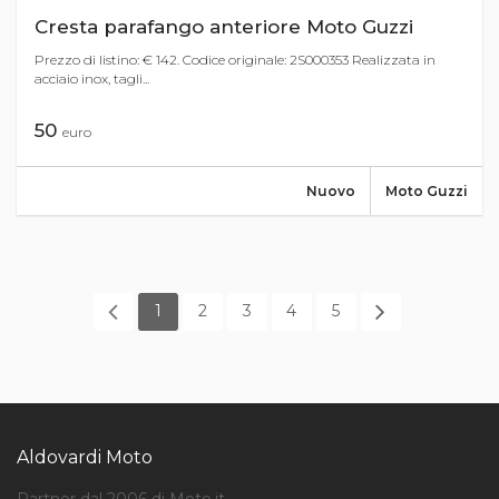
Cresta parafango anteriore Moto Guzzi
Prezzo di listino: € 142. Codice originale: 2S000353 Realizzata in
acciaio inox, tagli...
50
euro
Nuovo
Moto Guzzi
1
2
3
4
5
Aldovardi Moto