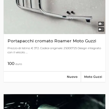
2
0
Portapacchi cromato Roamer Moto Guzzi
Prezzo di listino: € 372. Codice originale: 2S000725 Design integrato
con il veicolo. ...
100
euro
Nuovo
Moto Guzzi