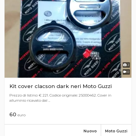
2
0
Kit cover clacson dark neri Moto Guzzi
Prezzo di listino: € 221. Codice originale: 2S000462. Cover in
alluminio ricavato dal ...
60
euro
Nuovo
Moto Guzzi