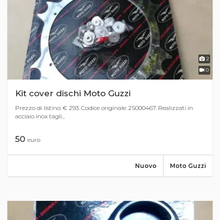
2
0
Kit cover dischi Moto Guzzi
Prezzo di listino: € 293. Codice originale: 2S000467. Realizzati in
acciaio inox tagli...
50
euro
Nuovo
Moto Guzzi