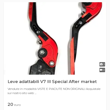
3
0
Leve adattabili V7 III Special After market
Vendute in modalità VISTE E PIACIUTE NON ORIGINALI Acquistale
sul nostro sito web: ...
20
euro