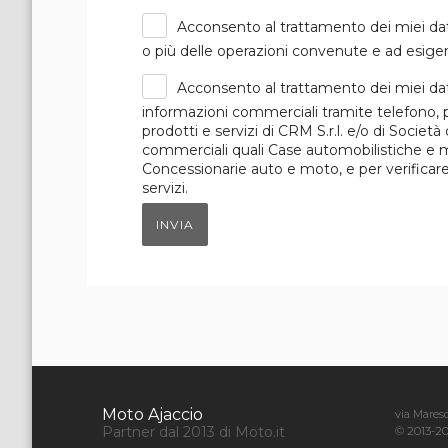
Acconsento al trattamento dei miei dat
o più delle operazioni convenute e ad esigen
Acconsento al trattamento dei miei dat
informazioni commerciali tramite telefono, p
prodotti e servizi di CRM S.r.l. e/o di Società
commerciali quali Case automobilistiche e mot
Concessionarie auto e moto, e per verificare i
servizi.
INVIA
Moto Ajaccio
via Maresc
Partner dal 2013 di Moto.it
© 2013-20