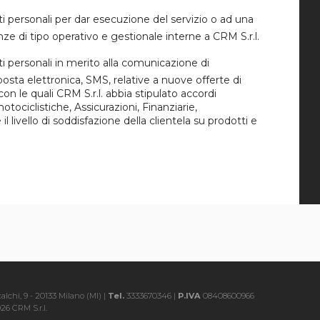
i personali per dar esecuzione del servizio o ad una
ze di tipo operativo e gestionale interne a CRM S.r.l.
i personali in merito alla comunicazione di
osta elettronica, SMS, relative a nuove offerte di
 con le quali CRM S.r.l. abbia stipulato accordi
ociclistiche, Assicurazioni, Finanziarie,
l livello di soddisfazione della clientela su prodotti e
alchi, 9 - 20133 Milano (MI) |
Tel.
3333670346 |
P.IVA
08408600966
26 CRM S.r.l.