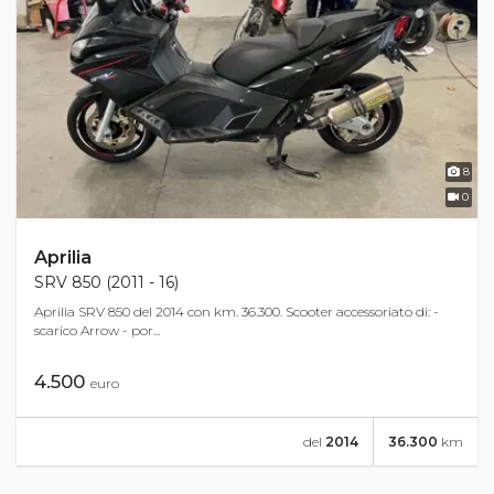
8
0
Aprilia
SRV 850 (2011 - 16)
Aprilia SRV 850 del 2014 con km. 36.300. Scooter accessoriato di: -
scarico Arrow - por...
4.500
euro
del
2014
36.300
km