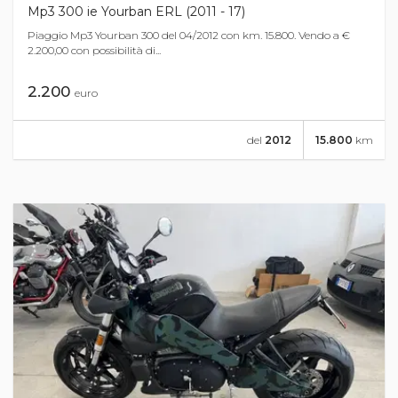
Mp3 300 ie Yourban ERL (2011 - 17)
Piaggio Mp3 Yourban 300 del 04/2012 con km. 15.800. Vendo a €
2.200,00 con possibilità di...
2.200
euro
del
2012
15.800
km