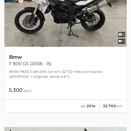
8
0
Bmw
F 800 GS (2008 - 15)
BMW F800GS del 2014 con km. 52.700. Moto con scarico
AKRAPOVIC + originale. Vendo a € 5....
5.300
euro
del
2014
52.700
km