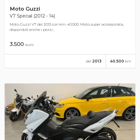
Moto Guzzi
V7 Special (2012 - 14)
Moto Guzzi V7 del 2013 con km. 40.500. Moto super accessoriata,
disponibili anche i pezzi...
3.500
euro
del
2013
40.500
km