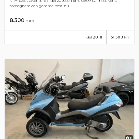
KTM 1090 Adventure R del 2018 con km. 51.500. La moto verrà
consegnata con gomma post. nu...
8.300
euro
del
2018
51.500
km
8