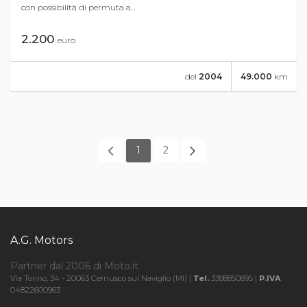
con possibilità di permuta a...
2.200
euro
del
2004
49.000
km
1
2
A.G. Motors
Partner dal 2006 di Moto.it
Via Torino, 34 - 20063 Cernusco sul Naviglio (MI) |
Tel.
3388850895 |
P.IVA
04822600963