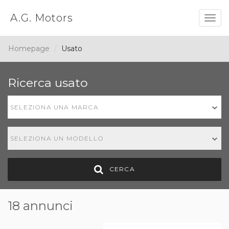
A.G. Motors
Togg
navig
Homepage
Usato
Ricerca usato
SELEZIONA UNA MARCA
SELEZIONA UN MODELLO
CERCA
18 annunci