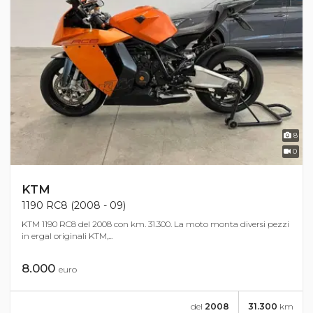
8
0
KTM
1190 RC8 (2008 - 09)
KTM 1190 RC8 del 2008 con km. 31.300. La moto monta diversi pezzi
in ergal originali KTM,...
8.000
euro
del
2008
31.300
km