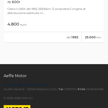
rc 600r
Gilera rc 600r del 1992 25000km /2 proprietari/ cinghia di
distribuzione sostituita m...
4.800
euro
del
1992
25.000
km
Aeffe Motor
Partner dal 2009 di Moto.it
via XXV Aprile,12 - 22026 Maslianico (CO) |
Tel.
031511113 |
P.IVA
02462340130
© 2009-2026 CRM S.r.l.