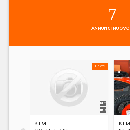
7
ANNUNCI NUOV
USATO
USATO
3
0
0
0
KTM
KT