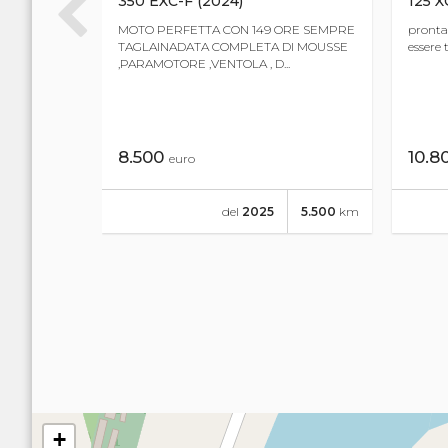
- 24)
350 EXC-F (2024)
125 X
4380 KM
MOTO PERFETTA CON 149 ORE SEMPRE
pronta
TAGLAINADATA COMPLETA DI MOUSSE
essere 
ICO
,PARAMOTORE ,VENTOLA , D...
8.500
10.8
euro
14.380
km
del
2025
5.500
km
+