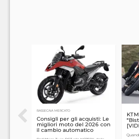
RASSEGNA MERCATO
KTM 
ica
Consigli per gli acquisti: Le
"Bist
costa
migliori moto del 2026 con
[VID
in
il cambio automatico
Quando