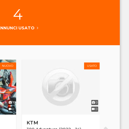
4
ANNUNCI USATO
NUOVO
USATO
1
0
0
0
KTM
KTM