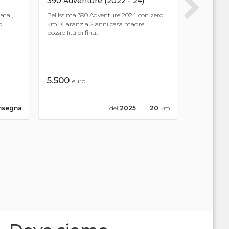
390 Adventure (2022 - 24)
890 Adve
ata ,
Bellissima 390 Adventure 2024 con zero
KTM BELLI
o.
km . Garanzia 2 anni casa madre
TAGLIANDA
possibilità di fina...
CONCESSIO
AKRAPOW..
5.500
11.500
euro
eu
nsegna
del
2025
20
km