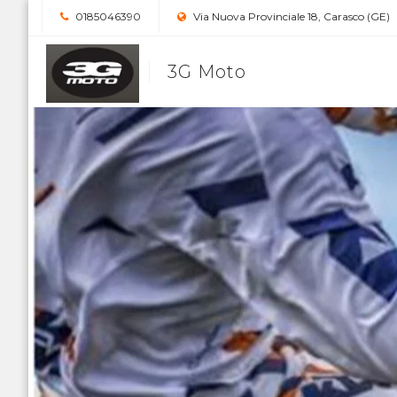
0185046390
Via Nuova Provinciale 18, Carasco (GE)
3G Moto