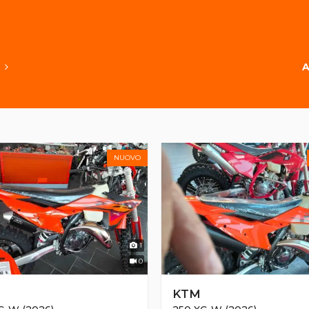
O
NUOVO
1
0
M
KTM