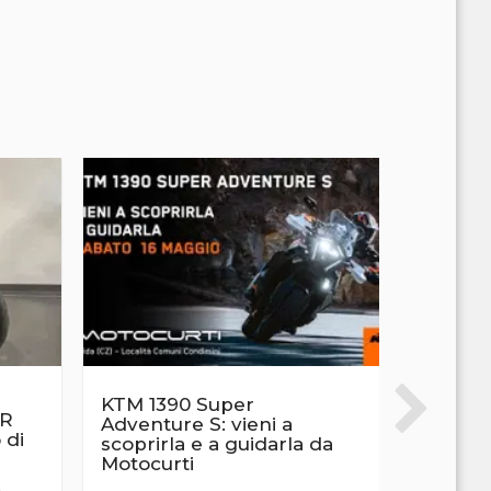
KTM RALLY R
KTM 1390 Super
 R
KTM 450
Adventure S: vieni a
 di
2027: e
scoprirla e a guidarla da
metters
Motocurti
garage