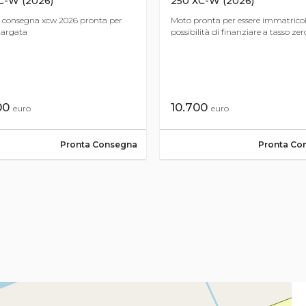
C-W (2026)
250 XC-W (2026)
 consegna xcw 2026 pronta per
Moto pronta per essere immatricol
targata
possibilità di finanziare a tasso zer
00
10.700
euro
euro
Pronta Consegna
Pronta Co