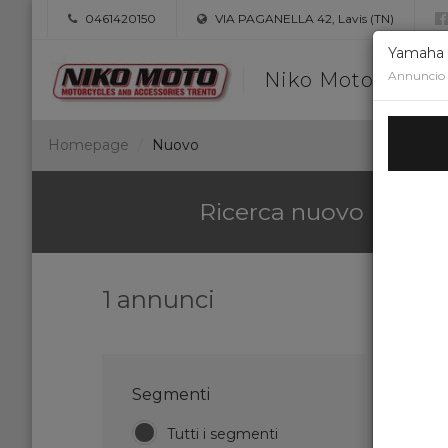
0461420150
VIA PAGANELLA 42, Lavis (TN)
Yamaha 
Niko Moto
Annuncio 
Homepage
Nuovo
Ricerca nuovo
1 annunci
Segmenti
Tutti i segmenti