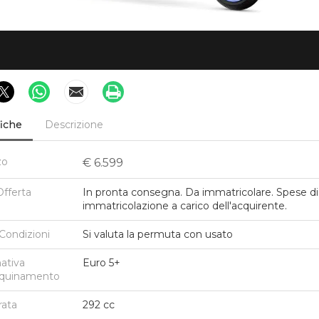
2
0
aha
 300 (2025 - 26)
fiche
Descrizione
ndo cosa ha da offrire l'XMAX
n c'è da stupirsi che questo
e scooter ...
zo
€
6.599
Offerta
In pronta consegna. Da immatricolare. Spese di
immatricolazione a carico dell'acquirente.
99
euro
 Condizioni
Si valuta la permuta con usato
Pronta Consegna
ativa
Euro 5+
nquinamento
rata
292 cc