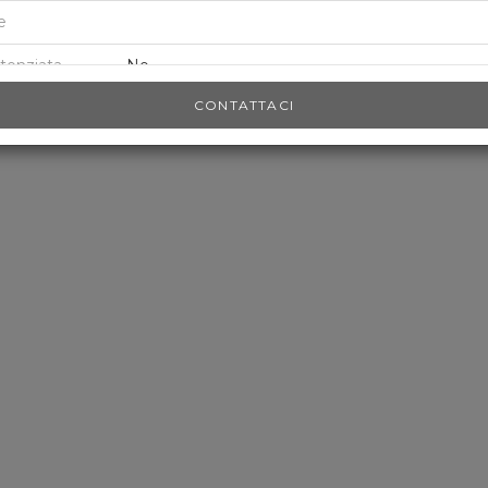
e
tenziata
No
CONTATTACI
uso Pista
No
Si
al
No
ica
No