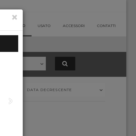
×
NUOVO
USATO
ACCESSORI
CONTATTI
N MODELLO
›
dina per
DATA DECRESCENTE