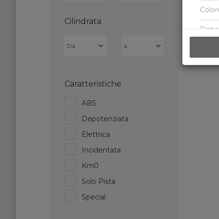
Color
Cilindrata
Depo
Solo 
ABS
Caratteristiche
Speci
ABS
Elettr
Depotenziata
Elettrica
Incidentata
Km0
Solo Pista
Special