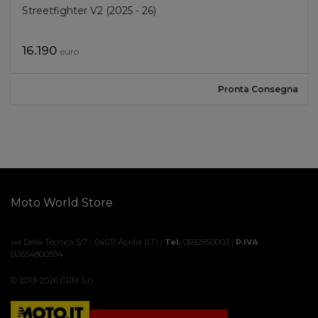
Streetfighter V2 (2025 - 26)
Elettrica
No
16.190
euro
Pronta Consegna
Moto World Store
Partner dal 2013 di Moto.it
via Della Tecnica 5/7 - 04011 Aprilia (LT) |
Tel.
0692850003 |
P.IVA
02654800594
© 2013-2026 CRM S.r.l.