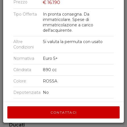
Prezzo
€
16.190
Tipo Offerta
In pronta consegna. Da
Ordina per
DATA DECRESCENTE
immatricolare. Spese di
immatricolazione a carico
dell'acquirente.
Altre
Si valuta la permuta con usato
Condizioni
Normativa
Euro 5+
Cilindrata
890 cc
Colore
ROSSA
Depotenziata
No
7
Solo uso Pista
No
0
CONTATTACI
ABS
Si
Ducati
Special
No