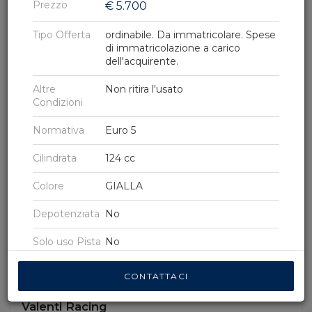
Prezzo
€
5.700
Tipo Offerta
ordinabile. Da immatricolare. Spese
Ordina per
DATA DECRESCENTE
di immatricolazione a carico
dell'acquirente.
Altre
Non ritira l'usato
Condizioni
Normativa
Euro 5
Cilindrata
124 cc
Colore
GIALLA
Depotenziata
No
Solo uso Pista
No
13
ABS
No
0
CONTATTACI
Special
No
Valenti Racing