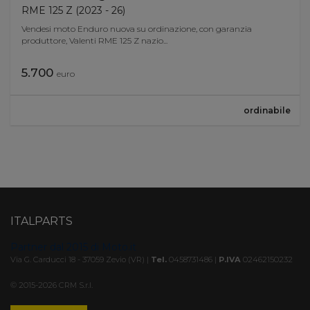
RME 125 Z (2023 - 26)
Elettrica
No
Vendesi moto Enduro nuova su ordinazione, con garanzia
produttore, Valenti RME 125 Z nazio...
5.700
euro
ordinabile
ITALPARTS
Partner dal 2015 di Moto.it
Via G. Carducci 18 - 37059 Zevio (VR) |
Tel.
0458731486 |
P.IVA
02462150232
© 2015-2026 CRM S.r.l.